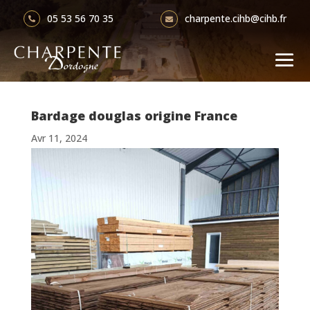
charpente.cihb@cihb.fr
05 53 56 70 35


Bardage douglas origine France
Avr 11, 2024