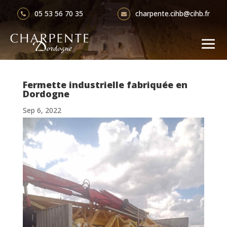
charpente.cihb@cihb.fr
05 53 56 70 35


Fermette industrielle fabriquée en
Dordogne
Sep 6, 2022